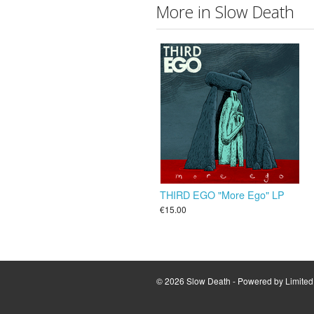
More in Slow Death
THIRD EGO "More Ego" LP
€15.00
© 2026 Slow Death - Powered by
Limite