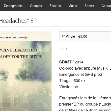
Discographie
Groupes
Fanzine
Music
Shows
Conta
Headaches" EP
Info
SD037
/ 2014
Co-prod avec Impure Musik,
Emergence et GPS prod
Tirage : 500 ex
Vinyle noir
Enregistrés lors de la même 
premier EP du groupe ("Lucky 
deux titres de ce 45 tours son