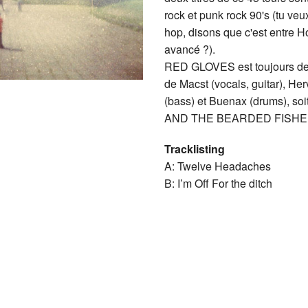
rock et punk rock 90's (tu veu
hop, disons que c'est entre 
avancé ?).
RED GLOVES est toujours de
de Macst (vocals, guitar), Her
(bass) et Buenax (drums), s
AND THE BEARDED FISH
Tracklisting
A: Twelve Headaches
B: I’m Off For the ditch