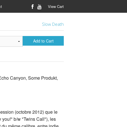
ct
View Cart
Slow Death
Add to Cart
 Echo Canyon, Some Produkt,
session (octobre 2012) que le
you!" b/w "Twins Call"), les
t du même calibre, entre indie