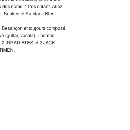
x des noms ? T'es chiant. Allez
Hot Snakes et Samiam. Bien
 Besançon et toujours composé
vé (guitar, vocals), Thomas
oit 2 IRRADIATES et 2 JACK
ERMEN.