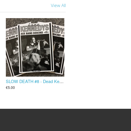
View All
SLOW DEATH #8 - Dead Kennedys aux Bains Douches
€5.00