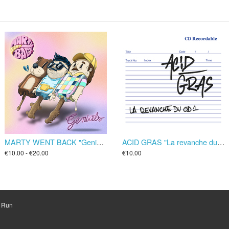
MARTY WENT BACK "Genials" LP/CD
ACID GRAS "La revanche du CD1" CD
€10.00 - €20.00
€10.00
d Run